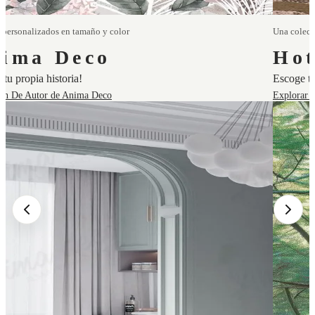
 personalizados en tamaño y color
Una colecc
ima Deco
Hot
tu propia historia!
Escoge tu
ión De Autor de Anima Deco
Explorar 