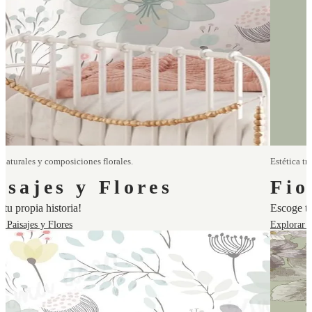
 naturales y composiciones florales.
Estética tr
isajes y Flores
Fio
tu propia historia!
Escoge tu
r Paisajes y Flores
Explorar F