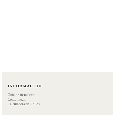
03
¿Cómo debo medir mi pared?
04
¿En qué casos puedo usar papel mural?
INFORMACIÓN
Guía de instalación
Cómo medir
Calculadora de Rollos