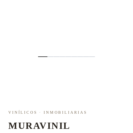
Metropolitan
HOT SPOTS
Rincones ocultos. Secretos susurrantes. Una colección que te lleva a
lugares mágicos. Diseños inspirados en encuentros, experiencias y
observaciones. Secretos en cada textura.
VINÍLICOS · INMOBILIARIAS
MURAVINIL