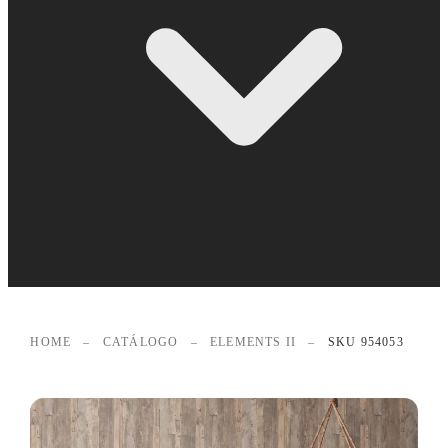
HOME
–
CATÁLOGO
–
ELEMENTS II
–
SKU 954053