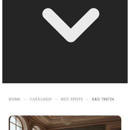
HOME
–
CATÁLOGO
–
HOT SPOTS
–
SKU 786724