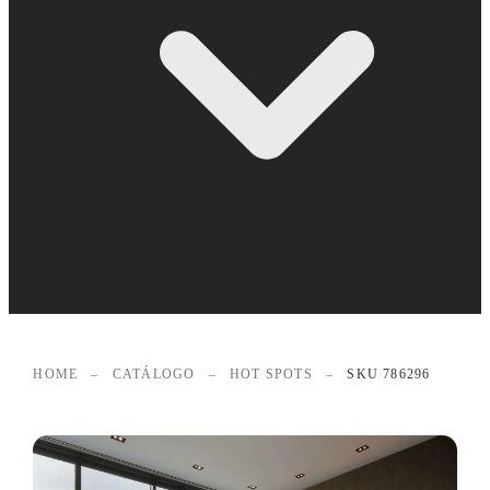
HOME
–
CATÁLOGO
–
HOT SPOTS
–
SKU 786296