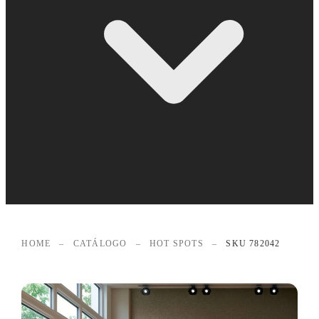
HOME
–
CATÁLOGO
–
HOT SPOTS
–
SKU 782042