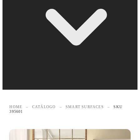
HOME
–
CATÁLOGO
–
SMART SURFACES
–
SKU
395601