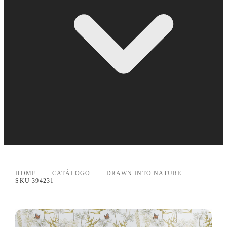
HOME
–
CATÁLOGO
–
DRAWN INTO NATURE
–
SKU 394231