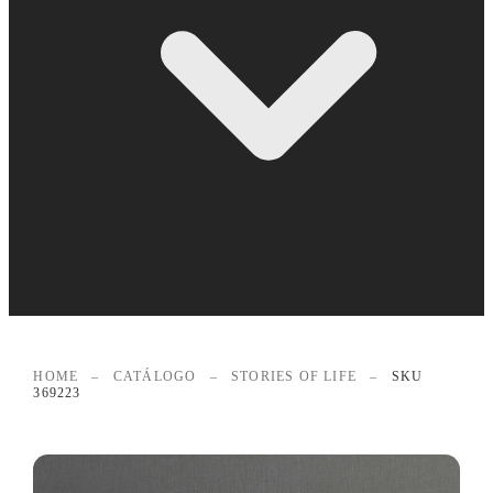
HOME
–
CATÁLOGO
–
STORIES OF LIFE
–
SKU
369223