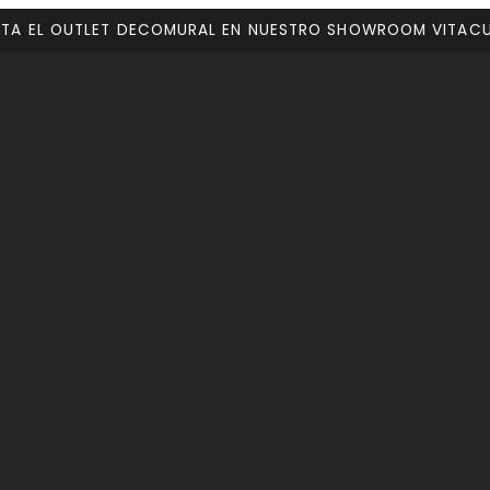
SITA EL OUTLET DECOMURAL EN NUESTRO SHOWROOM VITACU