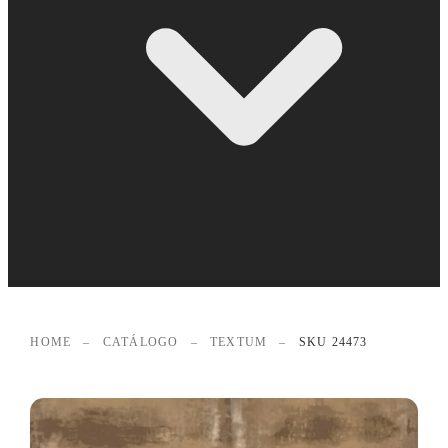
HOME
–
CATÁLOGO
–
TEXTUM
–
SKU 24473