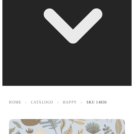
HOME
–
CATÁLOGO
–
HAPPY
–
SKU 14836