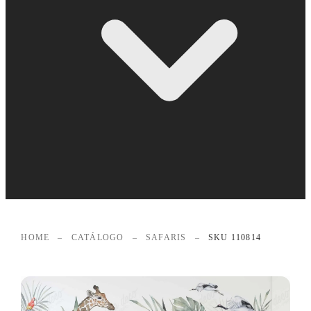
HOME
–
CATÁLOGO
–
SAFARIS
–
SKU 110814