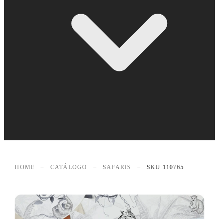
HOME
–
CATÁLOGO
–
SAFARIS
–
SKU 110765