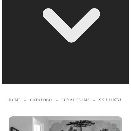
HOME
–
CATÁLOGO
–
ROYAL PALMS
–
SKU 110733