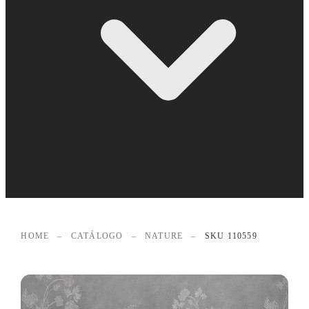
HOME
–
CATÁLOGO
–
NATURE
–
SKU 110559