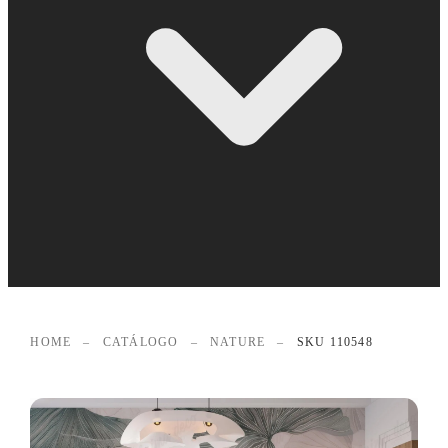
HOME
–
CATÁLOGO
–
NATURE
–
SKU 110548