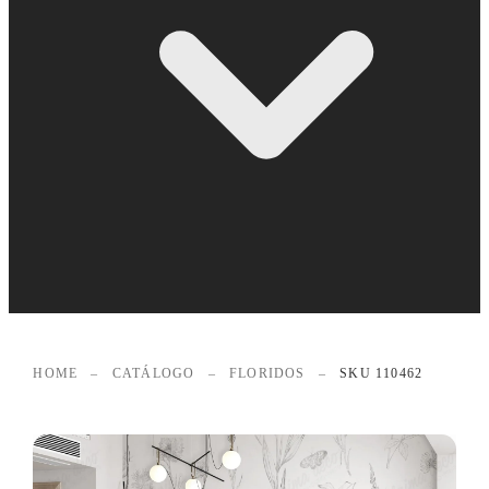
HOME
–
CATÁLOGO
–
FLORIDOS
–
SKU 110462