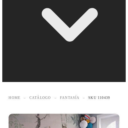
HOME
–
CATÁLOGO
–
FANTASÍA
–
SKU 110439