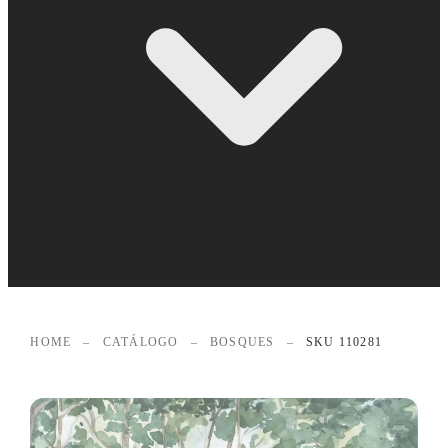
HOME
–
CATÁLOGO
–
BOSQUES
–
SKU 110281