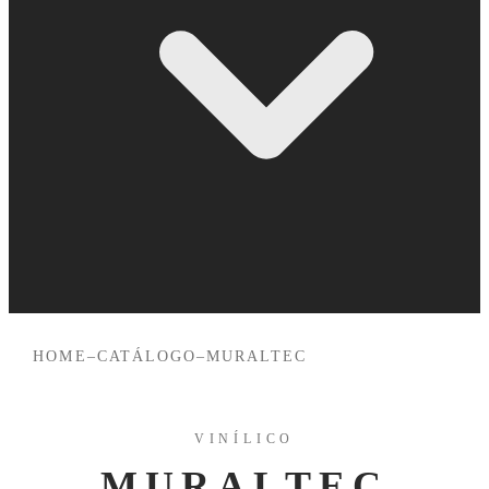
HOME
–
CATÁLOGO
–
MURALTEC
VINÍLICO
MURALTEC