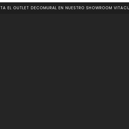
SITA EL OUTLET DECOMURAL EN NUESTRO SHOWROOM VITACU